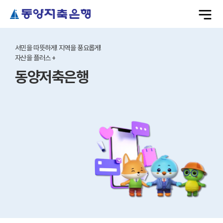
전
체
메
메
뉴
열
인
기
배
서민을 따뜻하게! 지역을 풍요롭게!
너
자산을 플러스 +
동양저축은행