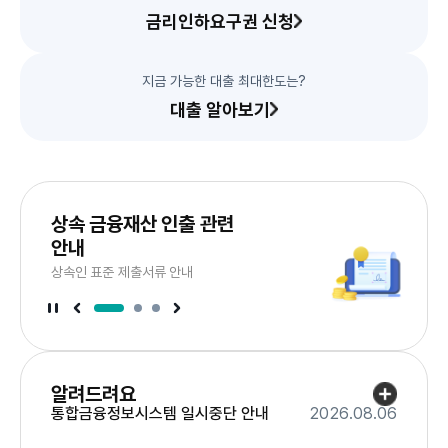
금리인하요구권 신청
지금 가능한 대출 최대한도는?
대출 알아보기
서
브
드
배
상속 금융재산 인출 관련
이
너
라
안내
슬
음
다
상속인 표준 제출서류 안내
너
배
브
서
서
서
브
브
배
배
너
너
정
이
지
전
슬
라
알려드려요
이
더
드
통합금융정보시스템 일시중단 안내
2026.08.06
보
기