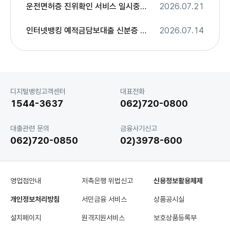
운전면허증 진위확인 서비스 일시중단 안내
2026.07.21
인터넷뱅킹 예적금담보대출 신분증 본인확인 변경사항 안내
2026.07.14
고
디지털뱅킹고객센터
대표전화
객
1544-3637
062)720-0800
센
터
대출관련 문의
금융사기신고
062)720-0850
02)3978-600
영업점안내
저축은행 위법신고
신용정보활용체제
개인정보처리방침
서민금융 서비스
상품공시실
설치페이지
원격지원서비스
보호상품등록부