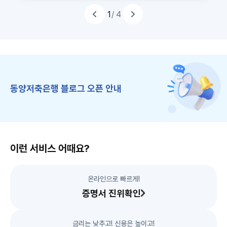
하
천
추
1
/ 4
추
천
하
는
상
품
이
전
띠
슬
라
배
이
너
드
동양저축은행 블로그 오픈 안내
이런 서비스 어때요?
온라인으로 빠르게!
증명서 진위확인
금리는 낮추고! 신용은 높이고!