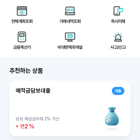
전체계좌조회
거래내역조회
즉시이체
금융계산기
비대면계좌개설
사고/신고
추천하는
상품
예적금담보대출
대출
드
이
담보 예금금리에 2% 가산
1
라
슬
2%
+ 연
음
다
품
상
는