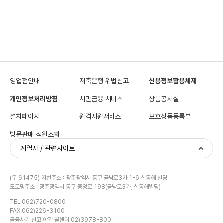
레
딧
뷰
로
항
목
이
있
습
니
다.
영업점안내
저축은행 위법신고
신용정보활용체제
개인정보처리방침
서민금융 서비스
상품공시실
설치페이지
원격지원서비스
보호상품등록부
방문판매 직원조회
계열사 / 관련사이트
(우 61475) 지번주소 : 광주광역시 동구 금남로3가 1-6 신동해 빌딩
도로명주소 : 광주광역시 동구 중앙로 198(금남로3가, 신동해빌딩)
TEL 062)720-0800
FAX 062)226-3100
금융사기 신고 야간 콜센터 02)3978-800