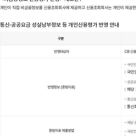
개인이 직접 비금융정보를 신용조회회사에 제공하고 신용조회회사는 개인이 제공한
통신·공공요금 성실남부정보 등 개인신용평가 반영 안내
구분
통
신
반영대상자
CB 신
·
공
공
요
금
- 국민
성
실
: 국
남
부
정
- 공공요
보
등
반영정보 (증빙자료)
개
: 해
인
신
용
- 통신
평
가
: 통
반
영
안
내
표
이
- 해당 
며
구
증빙자료 제출방법
분,
- 국민
주