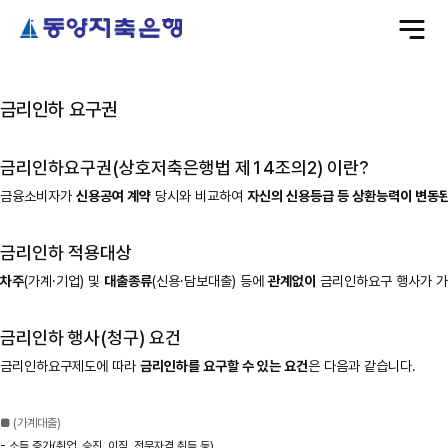
전
체
메
뉴
금리인하 요구권
금리인하요구권(상호저축은행법 제14조의2) 이란?
금융소비자가
신용공여 계약
당시와 비교하여
자신의 신용등급 등 상환능력이 변동된
금리인하 적용대상
차주
(가계·기업) 및
대출종류
(신용·담보대출) 등에
관계없이
금리인하요구 행사가 가능
금리인하 행사(청구) 요건
금리인하요구제도에 따라
금리인하를 요구할 수 있는 요건
은 다음과 같습니다.
■ (가계대출)
- 소득 증가(취업, 승진, 이직, 전문자격 취득 등)