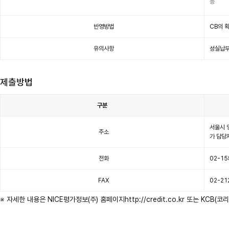
능
요
내
용
항
목
반영방법
CB의 
이
있
습
니
다.
유의사항
성실납부
제출방법
구분
제
출
서울시 
방
주소
법
가 담당자
안
내
표
이
전화
02-15
며
구
분,
나
이
FAX
02-21
스
평
가
※ 자세한 내용은 NICE평가정보(주) 홈페이지
http://credit.co.kr
또는 KCB(코
정
보,
코
리
아
크