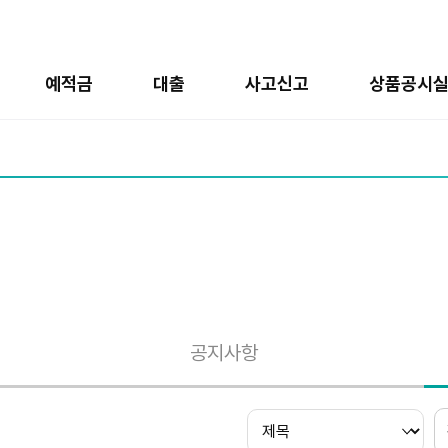
예적금
대출
사고신고
상품공시
공지사항