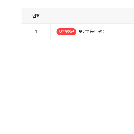
산
번호
공
지
사
보유부동산_광주
1
보유부동산
항
목
록