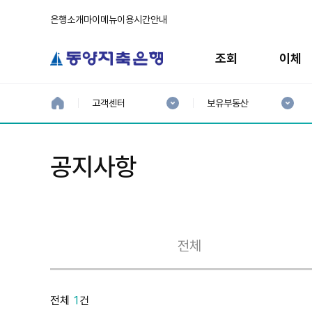
은행소개
마이메뉴
이용시간안내
주
메
조회
이체
뉴
현
현
재
재
홈
고객센터
보유부동산
으
1
2
로
분
분
류
류
:
:
공지사항
전체
보
유
전체
1
건
부
동