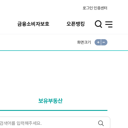
로그인
인증센터
실
금융소비자보호
오픈뱅킹
검
전
색
체
메
뉴
화면크기
확
축
대
소
보유부동산