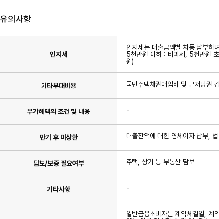
유의사항
인지세는 대출금액별 차등 납부하며 
인지세
5천만원 이하 : 비과세, 5천만원 초
원)
국민주택채권매입비 및 근저당권 감
기타부대비용
-
부가혜택의 조건 및 내용
대출잔액에 대한 연체이자 납부, 법
만기 후 미상환
주택, 상가 등 부동산 담보
담보/보증 필요여부
-
기타사항
일반금융소비자는 계약체결일, 계약서