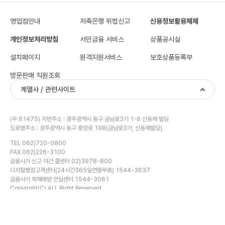
영업점안내
저축은행 위법신고
신용정보활용체제
개인정보처리방침
서민금융 서비스
상품공시실
설치페이지
원격지원서비스
보호상품등록부
방문판매 직원조회
계열사 / 관련사이트
(우 61475) 지번주소 : 광주광역시 동구 금남로3가 1-6 신동해 빌딩
도로명주소 : 광주광역시 동구 중앙로 198(금남로3가, 신동해빌딩)
TEL 062)720-0800
FAX 062)226-3100
금융사기 신고 야간 콜센터 02)3978-800
금융계산기
디지털뱅킹고객센터(24시간365일연중무휴) 1544-3637
금융사기 피해예방 안심센터 1544-3061
Copyright(C) ALL Right Reserved.