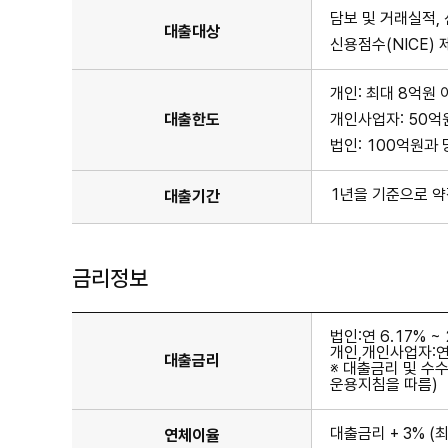
담보 및 거래실적,
대출대상
신용점수(NICE)
개인: 최대 8억원 
대출한도
개인사업자: 50억
법인: 100억원과
1년을 기준으로 약
대출기간
금리정보
법인:연 6.17% ~ 
개인,개인사업자:연 1
대출금리
※ 대출금리 및 수
운용지침을 따름)
대출금리 + 3% (
연체이율