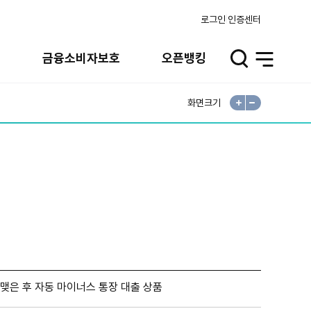
로그인
인증센터
실
금융소비자보호
오픈뱅킹
검
전
색
체
메
뉴
화면크기
확
축
대
소
맺은 후 자동 마이너스 통장 대출 상품