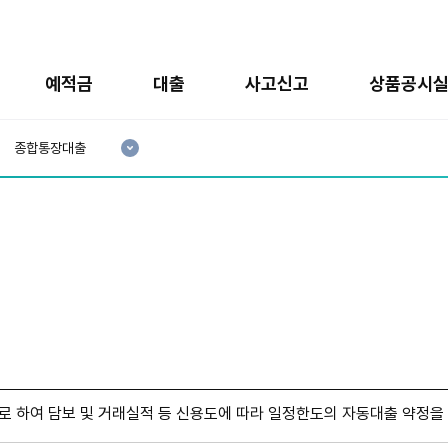
예적금
대출
사고신고
상품공시
현
재
종합통장대출
3
분
류
:
 하여 담보 및 거래실적 등 신용도에 따라 일정한도의 자동대출 약정을 