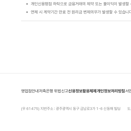
개인신용평점 하락으로 금융거래의 제약 또는 불이익이 발생할 
연체 시 계약기간 만료 전 원리금 변제의무가 발생할 수 있습니다
영업점안내
저축은행 위법신고
신용정보활용체제
개인정보처리방침
서
(우 61475) 지번주소 : 광주광역시 동구 금남로3가 1-6 신동해 빌딩
도
TEL 062)720-0800
FAX 062)226-3100
금융사기 신고 야간 콜
Copyright(C) ALL Right Reserved.