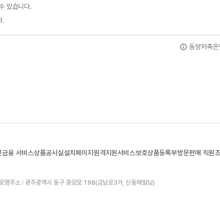
수 있습니다.
.
동양저축은행 
민금융 서비스
상품공시실
설치페이지
원격지원서비스
보호상품등록부
방문판매 직원
로명주소 : 광주광역시 동구 중앙로 198(금남로3가, 신동해빌딩)
센터 02)3978-800
디지털뱅킹고객센터(24시간365일연중무휴) 1544-3637