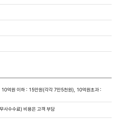
 10억원 이하 : 15만원(각각 7만5천원), 10억원초과 :
무사수수료) 비용은 고객 부담