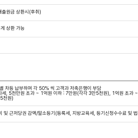
 대출원금 상환시(후취)
게 상환 가능
 차등 납부하며 각 50% 씩 고객과 저축은행이 부담
과세, 5천만원 초과 ~ 1억원 이하 : 7만원(각각 3만5천원), 1억원 초과 ~
만5천원)
및 근저당권 감액/말소등기(등록세, 지방교육세, 등기신청수수료 및 법