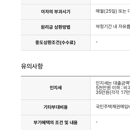
매월(25일) 또는
이자의 부과시기
약정기간 내 자유롭
원리금 상환방법
-
중도상환조건(수수료)
유의사항
인지세는 대출금액별
인지세
5천만원 이하 : 비
35만원(각각 17
국민주택채권매입비 
기타부대비용
-
부가혜택의 조건 및 내용