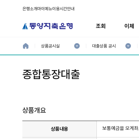
은행소개
마이메뉴
이용시간안내
주
메
조회
이체
뉴
현
현
재
재
홈
상품공시실
대출상품 공시
으
1
2
로
분
분
류
류
:
:
종합통장대출
상품개요
보통예금을 모계좌로
상품내용