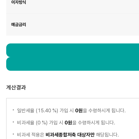
기
이자방식
간,
이
자
방
식,
예
금
예금금리
금
리
항
목
이
있
습
니
다.
계산결과
일반세율 (15.40 %) 가입 시
0원
을 수령하시게 됩니다.
비과세율 (0 %) 가입 시
0원
을 수령하시게 됩니다.
비과세 적용은
비과세종합저축 대상자만
해당됩니다.