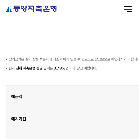
전
체
메
뉴
열
기
예
금
이
자
상기금액은 실제 상품 적용시에 다소 차이가 있을 수 있으므로 참고용으로 확인하시기 바랍니다
현재
전체 저축은행 평균 금리
는
3.78%
입니다. 참고 바랍니다.
예
금
이
자
예금액
금
융
계
산
기
표
이
예치기간
며
예
금
액,
예
치