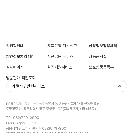
영업점안내
저축은행 위법신고
신용정보활용체제
개인정보처리방침
서민금융 서비스
상품공시실
설치페이지
원격지원서비스
보호상품등록부
방문판매 직원조회
계열사 / 관련사이트
(우 61475) 지번주소 : 광주광역시 동구 금남로3가 1-6 신동해 빌딩
도로명주소 : 광주광역시 동구 중앙로 198(금남로3가, 신동해빌딩)
TEL 062)720-0800
FAX 062)226-3100
금융사기 신고 야간 콜센터 02)3978-800