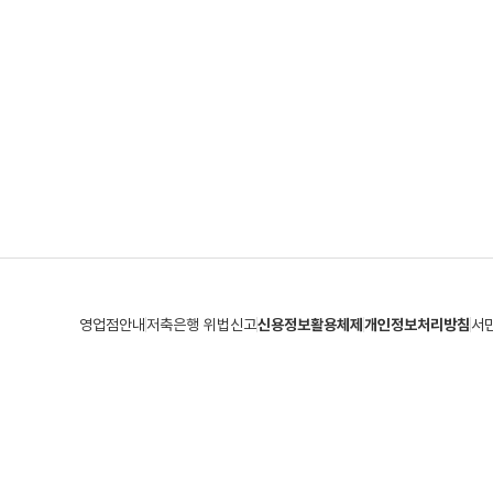
영업점안내
저축은행 위법신고
신용정보활용체제
개인정보처리방침
서
(우 61475) 지번주소 : 광주광역시 동구 금남로3가 1-6 신동해 빌딩
도
TEL 062)720-0800
FAX 062)226-3100
금융사기 신고 야간 콜
Copyright(C) ALL Right Reserved.