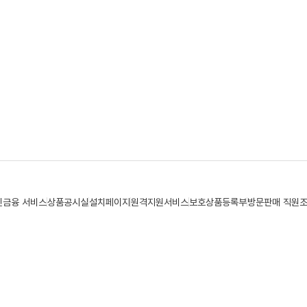
민금융 서비스
상품공시실
설치페이지
원격지원서비스
보호상품등록부
방문판매 직원
로명주소 : 광주광역시 동구 중앙로 198(금남로3가, 신동해빌딩)
센터 02)3978-800
디지털뱅킹고객센터(24시간365일연중무휴) 1544-3637