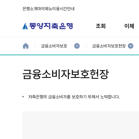
은행소개
마이메뉴
이용시간안내
주
메
조회
이체
뉴
현
현
재
재
홈
금융소비자보호
금융소비자보호헌장
으
1
2
로
분
분
류
류
:
:
금융소비자보호헌장
저축은행의 금융소비자를 보호하기 위해서 노력합니다.