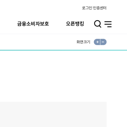
로그인
인증센터
실
금융소비자보호
오픈뱅킹
검
전
색
체
메
뉴
화면크기
확
축
대
소