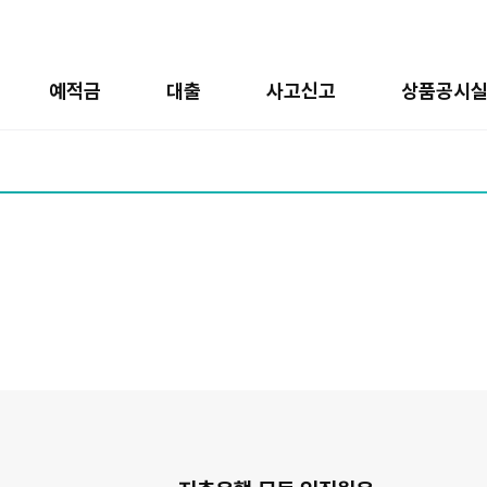
예적금
대출
사고신고
상품공시