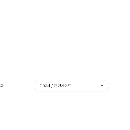
조회
계열사 / 관련사이트
금융사기 피해예방 안심센터 1544-3061