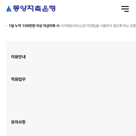
전
체
메
뉴
열
기
1일 누적 100만원 이상 자금이체 시
사기예방서비스(추가인증)을 사용하지 않도록 하는 인
인
증
예
외
처
이용안내
리
서
비
스
이
용
안
내
적용업무
유의사항