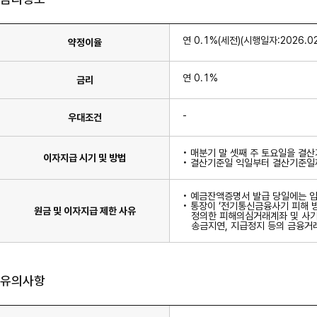
연 0.1%(세전)(시행일자:2026.02
약정이율
연 0.1%
금리
-
우대조건
• 매분기 말 셋째 주 토요일을 결
이자지급 시기 및 방법
• 결산기준일 익일부터 결산기준일
• 예금잔액증명서 발급 당일에는 입
• 통장이 ‘전기통신금융사기 피해 
원금 및 이자지급 제한 사유
정의한 피해의심거래계좌 및 사기
송금지연, 지급정지 등의 금융거래
유의사항