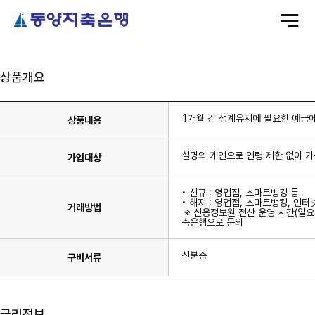
전
체
메
뉴
상품개요
1개월 간 생계유지에 필요한 예금
상품내용
실명의 개인으로 연령 제한 없이 가
가입대상
• 신규 : 영업점, 스마트뱅킹 등
• 해지 : 영업점, 스마트뱅킹, 인터
거래방법
※ 신용정보원 전산 운영 시간(일요
축은행으로 문의
신분증
구비서류
금리정보