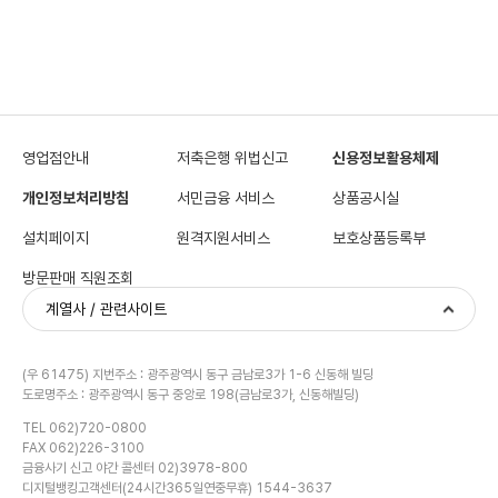
영업점안내
저축은행 위법신고
신용정보활용체제
개인정보처리방침
서민금융 서비스
상품공시실
설치페이지
원격지원서비스
보호상품등록부
방문판매 직원조회
계열사 / 관련사이트
(우 61475) 지번주소 : 광주광역시 동구 금남로3가 1-6 신동해 빌딩
도로명주소 : 광주광역시 동구 중앙로 198(금남로3가, 신동해빌딩)
TEL 062)720-0800
FAX 062)226-3100
금융사기 신고 야간 콜센터 02)3978-800
금융계산기
디지털뱅킹고객센터(24시간365일연중무휴) 1544-3637