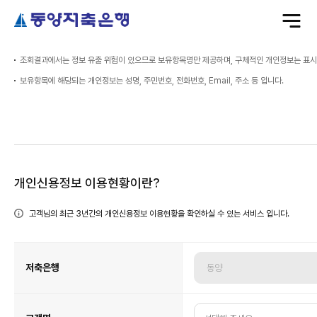
전
체
메
뉴
열
기
조회결과에서는 정보 유출 위험이 있으므로 보유항목명만 제공하며, 구체적인 개인정보는 표시
보유항목에 해당되는 개인정보는 성명, 주민번호, 전화번호, Email, 주소 등 입니다.
개
개인신용정보 이용현황이란?
인
신
용
정
보
고객님의 최근 3년간의 개인신용정보 이용현황을 확인하실 수 있는 서비스 입니다.
이
용
현
황
개
인
신
용
저축은행
정
보
이
용
현
황